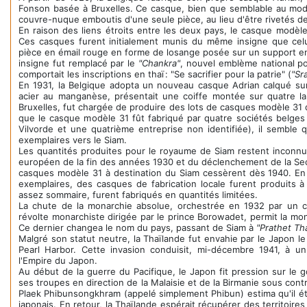
Fonson basée à Bruxelles. Ce casque, bien que semblable au modèl
couvre-nuque emboutis d'une seule pièce, au lieu d'être rivetés 
En raison des liens étroits entre les deux pays, le casque modèl
Ces casques furent initialement munis du même insigne que celu
pièce en émail rouge en forme de losange posée sur un support en l
insigne fut remplacé par le
"Chankra"
, nouvel emblème national po
comportait les inscriptions en thaï : "Se sacrifier pour la patrie" (
"Sr
En 1931, la Belgique adopta un nouveau casque Adrian calqué sur
acier au manganèse, présentait une coiffe montée sur quatre l
Bruxelles, fut chargée de produire des lots de casques modèle 31 d
que le casque modèle 31 fût fabriqué par quatre sociétés belges 
Vilvorde et une quatrième entreprise non identifiée), il semble 
exemplaires vers le Siam.
Les quantités produites pour le royaume de Siam restent inconnu
européen de la fin des années 1930 et du déclenchement de la Sec
casques modèle 31 à destination du Siam cessèrent dès 1940. En r
exemplaires, des casques de fabrication locale furent produits 
assez sommaire, furent fabriqués en quantités limitées.
La chute de la monarchie absolue, orchestrée en 1932 par un c
révolte monarchiste dirigée par le prince Borowadet, permit la mon
Ce dernier changea le nom du pays, passant de Siam à
"Prathet Tha
Malgré son statut neutre, la Thaïlande fut envahie par le Japon l
Pearl Harbor. Cette invasion conduisit, mi-décembre 1941, à un t
l'Empire du Japon.
Au début de la guerre du Pacifique, le Japon fit pression sur le
ses troupes en direction de la Malaisie et de la Birmanie sous con
Plaek Phibunsongkhram (appelé simplement Phibun) estima qu'il ét
japonais. En retour, la Thaïlande espérait récupérer des territoir