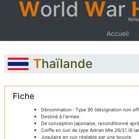
W
orld
W
ar
Réfé
Accueil
Thaïlande
Fiche
Dénomination : Type 90 (désignation non offic
Destiné à l'armée.
De conception japonaise, reconditionné aprè
Coiffe en cuir de type Adrian Mle 26/31 (6 la
Jugulaire en cuir réglable par une boucle.