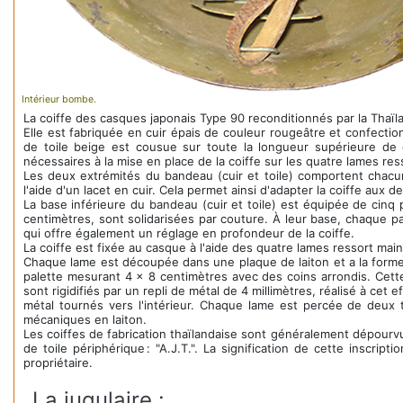
Intérieur bombe.
La coiffe des casques japonais Type 90 reconditionnés par la Thaïl
Elle est fabriquée en cuir épais de couleur rougeâtre et confecti
de toile beige est cousue sur toute la longueur supérieure de 
nécessaires à la mise en place de la coiffe sur les quatre lames res
Les deux extrémités du bandeau (cuir et toile) comportent chacune 
l'aide d'un lacet en cuir. Cela permet ainsi d'adapter la coiffe aux
La base inférieure du bandeau (cuir et toile) est équipée de cinq 
centimètres, sont solidarisées par couture. À leur base, chaque pa
qui offre également un réglage en profondeur de la coiffe.
La coiffe est fixée au casque à l'aide des quatre lames ressort ma
Chaque lame est découpée dans une plaque de laiton et a la forme
palette mesurant 4 x 8 centimètres avec des coins arrondis. Cette 
sont rigidifiés par un repli de métal de 4 millimètres, réalisé à ce
métal tournés vers l'intérieur. Chaque lame est percée de deux tr
mécaniques en laiton.
Les coiffes de fabrication thaïlandaise sont généralement dépourvu
de toile périphérique : "A.J.T.". La signification de cette inscrip
propriétaire.
La jugulaire :