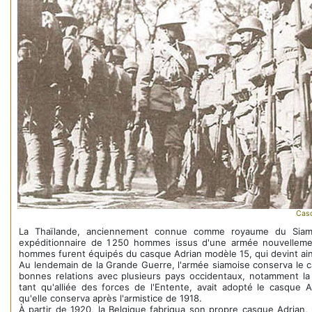
Casq
La Thaïlande, anciennement connue comme royaume du Siam, p
expéditionnaire de 1 250 hommes issus d'une armée nouvellemen
hommes furent équipés du casque Adrian modèle 15, qui devint ains
Au lendemain de la Grande Guerre, l'armée siamoise conserva le 
bonnes relations avec plusieurs pays occidentaux, notamment la 
tant qu'alliée des forces de l'Entente, avait adopté le casqu
qu'elle conserva après l'armistice de 1918.
À partir de 1920, la Belgique fabriqua son propre casque Adrian,