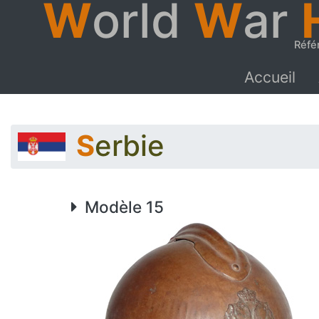
W
orld
W
ar
Réfé
Accueil
Serbie
Modèle 15