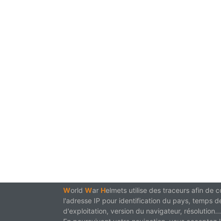
W
orld
W
ar
H
elmets utilise des traceurs afin de
l'adresse IP pour identification du pays, temps d
d'exploitation, version du navigateur, résolution...