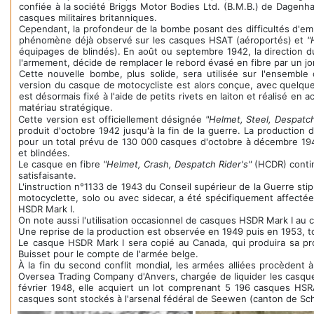
confiée à la société Briggs Motor Bodies Ltd. (B.M.B.) de Dagenh
casques militaires britanniques.
Cependant, la profondeur de la bombe posant des difficultés d'emb
phénomène déjà observé sur les casques HSAT (aéroportés) et
"
équipages de blindés). En août ou septembre 1942, la direction du
l'armement, décide de remplacer le rebord évasé en fibre par un jon
Cette nouvelle bombe, plus solide, sera utilisée sur l'ensembl
version du casque de motocycliste est alors conçue, avec quelques
est désormais fixé à l'aide de petits rivets en laiton et réalisé en
matériau stratégique.
Cette version est officiellement désignée
"Helmet, Steel, Despatch
produit d'octobre 1942 jusqu'à la fin de la guerre. La production
pour un total prévu de 130 000 casques d'octobre à décembre 1942
et blindées.
Le casque en fibre
"Helmet, Crash, Despatch Rider's"
(HCDR) contin
satisfaisante.
L'instruction n°1133 de 1943 du Conseil supérieur de la Guerre stip
motocyclette, solo ou avec sidecar, a été spécifiquement affectée
HSDR Mark I.
On note aussi l'utilisation occasionnel de casques HSDR Mark I au 
Une reprise de la production est observée en 1949 puis en 1953, t
Le casque HSDR Mark I sera copié au Canada, qui produira sa pr
Buisset pour le compte de l'armée belge.
À la fin du second conflit mondial, les armées alliées procèdent 
Oversea Trading Company d'Anvers, chargée de liquider les casqu
février 1948, elle acquiert un lot comprenant 5 196 casques HSR
casques sont stockés à l'arsenal fédéral de Seewen (canton de Sch