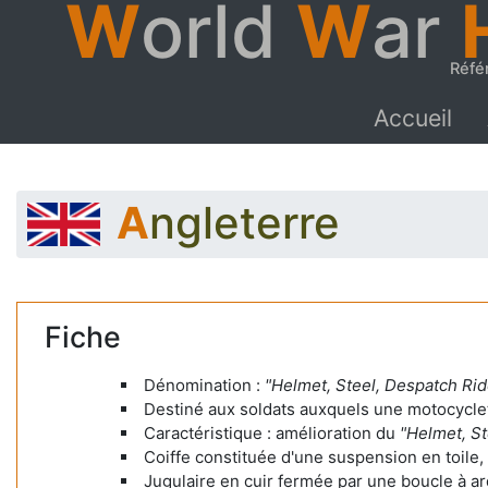
W
orld
W
ar
Réfé
Accueil
Angleterre
Fiche
Dénomination :
"Helmet, Steel, Despatch Rid
Destiné aux soldats auxquels une motocyclet
Caractéristique : amélioration du
"Helmet, St
Coiffe constituée d'une suspension en toile
Jugulaire en cuir fermée par une boucle à ard