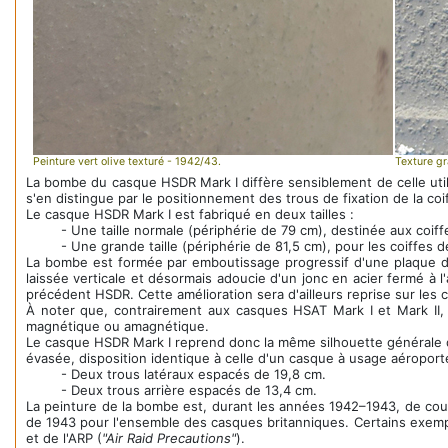
Peinture vert olive texturé - 1942/43.
Texture gr
La bombe du casque HSDR Mark I diffère sensiblement de celle util
s'en distingue par le positionnement des trous de fixation de la coi
Le casque HSDR Mark I est fabriqué en deux tailles :
- Une taille normale (périphérie de 79 cm), destinée aux coiff
- Une grande taille (périphérie de 81,5 cm), pour les coiffes d
La bombe est formée par emboutissage progressif d'une plaque 
laissée verticale et désormais adoucie d'un jonc en acier fermé à l
précédent HSDR. Cette amélioration sera d'ailleurs reprise sur le
À noter que, contrairement aux casques HSAT Mark I et Mark II, l
magnétique ou amagnétique.
Le casque HSDR Mark I reprend donc la même silhouette générale 
évasée, disposition identique à celle d'un casque à usage aéroport
- Deux trous latéraux espacés de 19,8 cm.
- Deux trous arrière espacés de 13,4 cm.
La peinture de la bombe est, durant les années 1942–1943, de couleu
de 1943 pour l'ensemble des casques britanniques. Certains exempl
et de l'ARP (
"Air Raid Precautions"
).