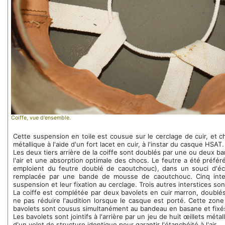
Coiffe, vue d'ensemble.
Cette suspension en toile est cousue sur le cerclage de cuir, et c
métallique à l'aide d'un fort lacet en cuir, à l'instar du casque HS
Les deux tiers arrière de la coiffe sont doublés par une ou deux ban
l'air et une absorption optimale des chocs. Le feutre a été préfé
emploient du feutre doublé de caoutchouc), dans un souci d'éc
remplacée par une bande de mousse de caoutchouc. Cinq inter
suspension et leur fixation au cerclage. Trois autres interstices so
La coiffe est complétée par deux bavolets en cuir marron, doublé
ne pas réduire l'audition lorsque le casque est porté. Cette zon
bavolets sont cousus simultanément au bandeau en basane et fixés su
Les bavolets sont jointifs à l'arrière par un jeu de huit œillets mé
d'un volet de structure identique pour garantir l'étanchéité à l'air.