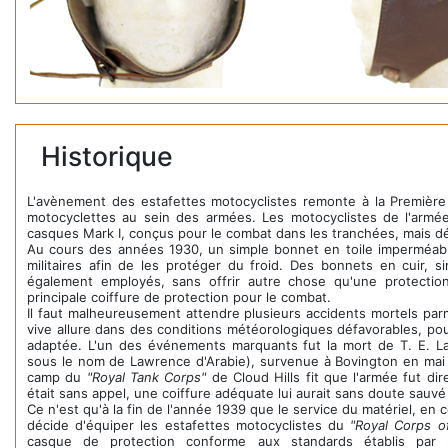
Historique
L'avènement des estafettes motocyclistes remonte à la Première
motocyclettes au sein des armées. Les motocyclistes de l'armée
casques Mark I, conçus pour le combat dans les tranchées, mais d
Au cours des années 1930, un simple bonnet en toile imperméable
militaires afin de les protéger du froid. Des bonnets en cuir, sim
également employés, sans offrir autre chose qu'une protectio
principale coiffure de protection pour le combat.
Il faut malheureusement attendre plusieurs accidents mortels parmi
vive allure dans des conditions météorologiques défavorables, po
adaptée. L'un des événements marquants fut la mort de T. E. L
sous le nom de Lawrence d'Arabie), survenue à Bovington en mai 1
camp du
"Royal Tank Corps"
de Cloud Hills fit que l'armée fut dir
était sans appel, une coiffure adéquate lui aurait sans doute sauvé 
Ce n'est qu'à la fin de l'année 1939 que le service du matériel, en 
décide d'équiper les estafettes motocyclistes du
"Royal Corps of
casque de protection conforme aux standards établis par l