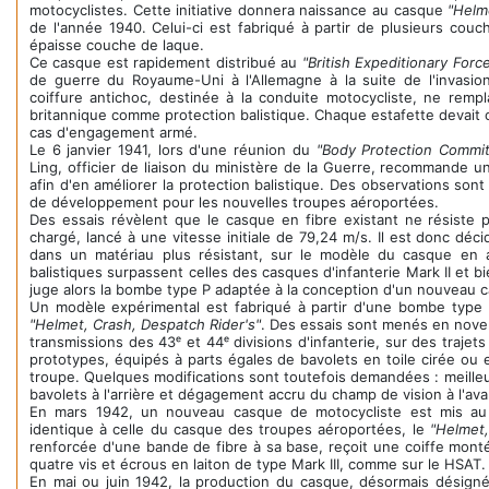
motocyclistes. Cette initiative donnera naissance au casque
"Helm
de l'année 1940. Celui-ci est fabriqué à partir de plusieurs cou
épaisse couche de laque.
Ce casque est rapidement distribué au
"British Expeditionary Forc
de guerre du Royaume-Uni à l'Allemagne à la suite de l'invasi
coiffure antichoc, destinée à la conduite motocycliste, ne rempla
britannique comme protection balistique. Chaque estafette devait c
cas d'engagement armé.
Le 6 janvier 1941, lors d'une réunion du
"Body Protection Commit
Ling, officier de liaison du ministère de la Guerre, recommande 
afin d'en améliorer la protection balistique. Des observations sont
de développement pour les nouvelles troupes aéroportées.
Des essais révèlent que le casque en fibre existant ne résiste 
chargé, lancé à une vitesse initiale de 79,24 m/s. Il est donc dé
dans un matériau plus résistant, sur le modèle du casque en 
balistiques surpassent celles des casques d'infanterie Mark II et 
juge alors la bombe type P adaptée à la conception d'un nouveau c
Un modèle expérimental est fabriqué à partir d'une bombe type P
"Helmet, Crash, Despatch Rider's"
. Des essais sont menés en nov
transmissions des 43ᵉ et 44ᵉ divisions d'infanterie, sur des traje
prototypes, équipés à parts égales de bavolets en toile cirée ou e
troupe. Quelques modifications sont toutefois demandées : meilleur
bavolets à l'arrière et dégagement accru du champ de vision à l'ava
En mars 1942, un nouveau casque de motocycliste est mis au 
identique à celle du casque des troupes aéroportées, le
"Helmet,
renforcée d'une bande de fibre à sa base, reçoit une coiffe monté
quatre vis et écrous en laiton de type Mark III, comme sur le HSAT.
En mai ou juin 1942, la production du casque, désormais désign