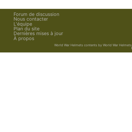
Forum de discussion
Nous contacter
L'équipe
Plan du site
Dernières mises à jour
À propos
World War Helmets contents
by
World War Helmets