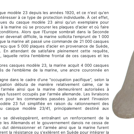
ue modèle 23 depuis les années 1920, et ce n'est qu'en
éresser à ce type de protection individuelle. À cet effet,
iques du casque modèle 23 ainsi qu'un exemplaire pour
 la marine où se procurer les plaques d'acier et où faire
conditions. Alors que l'Europe sombrait dans la Seconde
 devenait difficile, la marine sollicita l'emprunt de 1 000
n que la marine ait passé une commande de 21 000 casques
t reçu que 5 000 plaques d'acier en provenance de Suède,
 En attendant de satisfaire pleinement cette requête,
e, laquelle retira l'emblème frontal de ces casques et les
ropres casques modèle 23, la marine acquit 4 000 casques
rés de l'emblème de la marine, une ancre couronnée en
magne dans le cadre d'une "occupation pacifique", selon la
pation débuta de manière relativement calme, car le
 l'armée ainsi que la marine demeurèrent autorisées à
ays fussent occupés par l'armée allemande. Les livraisons
on pour les commandes passées juste avant l'invasion
odèle 23 fut simplifiée en raison du rationnement des
au casque modèle 23/41, principalement destiné aux
e se développèrent, entraînant un renforcement de la
re les Allemands et le gouvernement danois ne cessa de
 dut démissionner et l'armée ainsi que la marine furent
rent la résistance ou s'exilèrent en Suède pour intégrer la