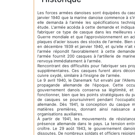
Les forces armées danoises sont équipées du casq
janvier 1940 que la marine danoise commence à s'int
elle demanda à l'armée les spécifications techn
étude. L'armée accéda à cette demande et indiqua à
fabriquer ce type de casque dans les meilleures 
Guerre mondiale et que l'approvisionnement en acier
plaques d'acier issues des stocks de l'armée. Bie
en décembre 1939 et janvier 1940, et qu'elle n'ai
l'armée répondit favorablement à cette demande.
l'armée fournit 200 casques à l'artillerie de marin
renvoya immédiatement à l'armée.
Rencontrant des difficultés pour fabriquer ses p
supplémentaires. Ces casques furent alors déco
cuivre oxydé, similaire à l'insigne de l'armée.
Le 9 avril 1940, le Danemark fut envahi par l'Alle
propagande allemande de l'époque. Cette occu
gouvernement danois conserva sa légitimité, et
fonctionner, bien que les points stratégiques du p
de casques se poursuivirent pendant l'occupati
allemande. Dès 1941, la conception du casque m
matières premières, donnant ainsi naissance 
organisations auxiliaires.
À partir de 1941, les mouvements de résistanc
présence allemande dans le pays. La tension ent
croître. Le 29 août 1943, le gouvernement danois
dissoutes. De nombreux soldats et officiers rejoigni