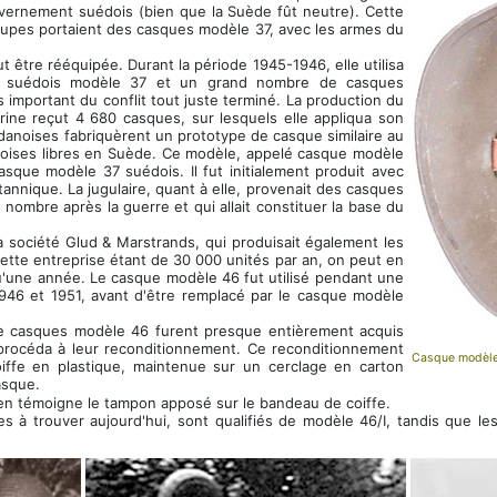
ouvernement suédois (bien que la Suède fût neutre). Cette
roupes portaient des casques modèle 37, avec les armes du
ut être rééquipée. Durant la période 1945-1946, elle utilisa
es suédois modèle 37 et un grand nombre de casques
ks important du conflit tout juste terminé. La production du
rine reçut 4 680 casques, sur lesquels elle appliqua son
 danoises fabriquèrent un prototype de casque similaire au
anoises libres en Suède. Ce modèle, appelé casque modèle
sque modèle 37 suédois. Il fut initialement produit avec
tannique. La jugulaire, quant à elle, provenait des casques
nombre après la guerre et qui allait constituer la base du
a société Glud & Marstrands, qui produisait également les
ette entreprise étant de 30 000 unités par an, on peut en
u'une année. Le casque modèle 46 fut utilisé pendant une
1946 et 1951, avant d'être remplacé par le casque modèle
e casques modèle 46 furent presque entièrement acquis
 procéda à leur reconditionnement. Ce reconditionnement
Casque modèle
e coiffe en plastique, maintenue sur un cerclage en carton
asque.
n témoigne le tampon apposé sur le bandeau de coiffe.
iles à trouver aujourd'hui, sont qualifiés de modèle 46/I, tandis que 