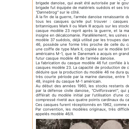
brigade danoise, qui avait été autorisée par le g
brigade fut équipée de matériels suédois et ses t
"Dannebrog"
sur le côté.
À la fin de la guerre, l'armée danoise renaissante d
tous les casques qu'elle put trouver : casqu
britanniques Mark II ou Mark III acquis sur les stoc
casque modèle 23 reprit après la guerre, et la ma
insigne en décalcomanie. Parallèlement, les usines
modèle 37 suédois, déjà utilisé par les troupes d
46, possède une forme très proche de celle du ca
une coiffe de type Mark II, copiée sur le modèle bri
américains M-1, que le Danemark a acquis en grand 
futur casque modèle 48 de l'armée danoise.
La fabrication du casque modèle 46 fut confiée à l
casques modèle 23. La capacité de production de c
déduire que la production du modèle 46 ne dura q
très courte période par la marine danoise, entre 
48, inspiré du casque M-1 américain.
Au début des années 1960, les stocks restants d
par la défense civile danoise,
"Civilforsvaret"
, qui
différait du modèle initial par l'utilisation d'un
compressé riveté aux quatre points cardinaux du c
Ces casques furent réceptionnés en 1962, comme e
Par convention, les modèles originaux, très diffic
appelés modèle 46/II.