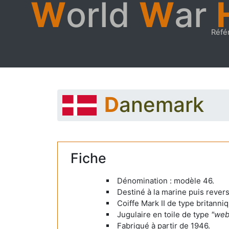
W
orld
W
ar
Réfé
Danemark
Fiche
Dénomination : modèle 46.
Destiné à la marine puis revers
Coiffe Mark II de type britanni
Jugulaire en toile de type
"web
Fabriqué à partir de 1946.