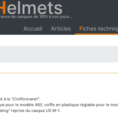
H
elmets
rence de casques de 1915 à nos jours...
Accueil
Articles
Fiches techni
é à la
"Civilforsvaret"
.
que pour le modèle 46/I, coiffe en plastique réglable pour le mod
bing"
reprise du casque US M-1.