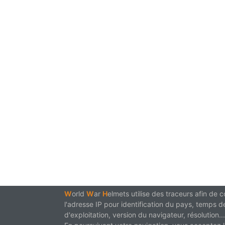
W
orld
W
ar
H
elmets utilise des traceurs afin de
l'adresse IP pour identification du pays, temps d
d'exploitation, version du navigateur, résolution...