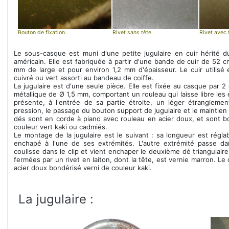
Bouton de fixation.
Rivet sans tête.
Rivet avec 
Le sous-casque est muni d'une petite jugulaire en cuir hérité 
américain. Elle est fabriquée à partir d'une bande de cuir de 52 
mm de large et pour environ 1,2 mm d'épaisseur. Le cuir utilisé
cuivré ou vert assorti au bandeau de coiffe.
La jugulaire est d'une seule pièce. Elle est fixée au casque par 2 d
métallique de Ø 1,5 mm, comportant un rouleau qui laisse libre le
présente, à l'entrée de sa partie étroite, un léger étrangleme
pression, le passage du bouton support de jugulaire et le maintien 
dés sont en corde à piano avec rouleau en acier doux, et sont b
couleur vert kaki ou cadmiés.
Le montage de la jugulaire est le suivant : sa longueur est régla
enchapé à l'une de ses extrémités. L'autre extrémité passe dan
coulisse dans le clip et vient enchaper le deuxième dé triangulai
fermées par un rivet en laiton, dont la tête, est vernie marron. Le 
acier doux bondérisé verni de couleur kaki.
La jugulaire :