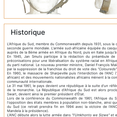
Historique
L'Afrique du Sud, membre du Commonwealth depuis 1931, sous la di
seconde guerre mondiale. L'armée sud-africaine équipée du casque
auprès de la 8ème armée en Afrique du Nord, puis en Italie jusqu'à l
En 1945, Jan Smuts participe à la rédaction du préambule de 
préconisations pour une libéralisation du système racial en Afriqu
du parti national. Le nouveau premier ministre, Daniel François Mal
par la suppression de la franchise du droit de vote des
"Coloureds"
En 1960, le massacre de Sharpeville puis l'interdiction de l'ANC (
africain) et des mouvements nationalistes africains mènent à la con
communauté internationale.
Le 31 mai 1961, le pays devient une république à la suite d'un réf
de la monarchie. La République d'Afrique du Sud est alors procl
Swart, devient ainsi le premier président d'État.
Lors de la conférence du Commonwealth de 1961, l'Afrique du Su
l'opposition des états membres à population non-blanche, ainsi que
du Sud (ce retrait prendra fin en 1994 avec la victoire de l'AN
Mandela à la présidence).
L'ANC débute alors la lutte armée dans
"l'Umkhonto we Sizwe"
et e