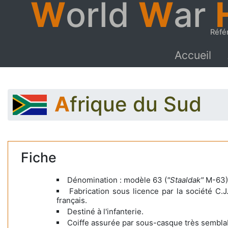
W
orld
W
ar
Réfé
Accueil
Afrique du Sud
Fiche
Dénomination : modèle 63 (
"Staaldak"
M-63)
Fabrication sous licence par la société C.
français.
Destiné à l'infanterie.
Coiffe assurée par sous-casque très semblab