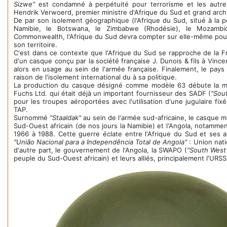
Sizwe"
est condamné à perpétuité pour terrorisme et les autre
Hendrik Verwoerd, premier ministre d'Afrique du Sud et grand archi
De par son isolement géographique (l'Afrique du Sud, situé à la po
Namibie, le Botswana, le Zimbabwe (Rhodésie), le Mozambi
Commonwealth, l'Afrique du Sud devra compter sur elle-même pour
son territoire.
C'est dans ce contexte que l'Afrique du Sud se rapproche de la Fr
d'un casque conçu par la société française J. Dunois & fils à Vinc
alors en usage au sein de l'armée française. Finalement, le pay
raison de l'isolement international du à sa politique.
La production du casque désigné comme modèle 63 débute la même
Fuchs Ltd. qui était déjà un important fournisseur des SADF (
"Sou
pour les troupes aéroportées avec l'utilisation d'une jugulaire fix
TAP.
Surnommé
"Staaldak"
au sein de l'armée sud-africaine, le casque mod
Sud-Ouest africain (de nos jours la Namibie) et l'Angola, notamment
1966 à 1988. Cette guerre éclate entre l'Afrique du Sud et ses a
"União Nacional para a Independência Total de Angola"
: Union nati
d'autre part, le gouvernement de l'Angola, la SWAPO (
"South West 
peuple du Sud-Ouest africain) et leurs alliés, principalement l'URS