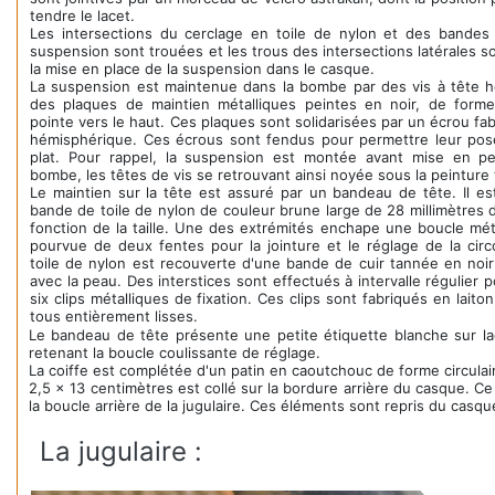
tendre le lacet.
Les intersections du cerclage en toile de nylon et des bandes d
suspension sont trouées et les trous des intersections latérales son
la mise en place de la suspension dans le casque.
La suspension est maintenue dans la bombe par des vis à tête 
des plaques de maintien métalliques peintes en noir, de forme 
pointe vers le haut. Ces plaques sont solidarisées par un écrou fa
hémisphérique. Ces écrous sont fendus pour permettre leur pose 
plat. Pour rappel, la suspension est montée avant mise en pe
bombe, les têtes de vis se retrouvant ainsi noyée sous la peinture
Le maintien sur la tête est assuré par un bandeau de tête. Il est
bande de toile de nylon de couleur brune large de 28 millimètres d
fonction de la taille. Une des extrémités enchape une boucle mét
pourvue de deux fentes pour la jointure et le réglage de la cir
toile de nylon est recouverte d'une bande de cuir tannée en noir
avec la peau. Des interstices sont effectués à intervalle régulier 
six clips métalliques de fixation. Ces clips sont fabriqués en laito
tous entièrement lisses.
Le bandeau de tête présente une petite étiquette blanche sur laq
retenant la boucle coulissante de réglage.
La coiffe est complétée d'un patin en caoutchouc de forme circulai
2,5 x 13 centimètres est collé sur la bordure arrière du casque. 
la boucle arrière de la jugulaire. Ces éléments sont repris du casq
La jugulaire :