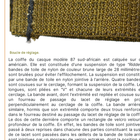
Boucle de réglage.
La coiffe du casque modèle 87 sud-africain est calquée sur
américain. Elle est constituée d'une suspension de type
"Ridde
bandes de toile de nylon de couleur brune large de 28 millimètre
sont brulées pour éviter l'effilochement. La suspension est consti
par une bande de toile en nylon jointive à l'arrière. Quatre bande
sont cousues sur le cerclage, formant la suspension de la coiffe. L
longues, sont pliées en "V" et chacune de leurs extrémités 
cerclage. La bande avant, dont l'extrémité est repliée et cousue s
un fourreau de passage du lacet de réglage en pro
perpendiculairement au cerclage de la coiffe. La bande arriè
similaire, hormis que son extrémité comporte deux trous renforcé
dans le fourreau destiné au passage du lacet de réglage de la coiff
Le dos de cette dernière comporte un rectangle de velcro velour
profondeur de la coiffe. En effet, les bandes de toile sont jointive
passé à deux reprises dans chacune des parties constituant la su
de ce lacet sont passées dans les œillets de la bande de toile arr
sont jointives par un morceau de velcro astrakan, dont la position