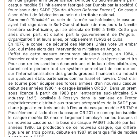
Afin de gagner en indépendance, l'Afrique du Sud entame à partir
casque modèle 51 initialement fabriqué par Dunois par la société C
fournisseur des SADF (
"South-African Defense Forces"
). Ce casqu
à son début de fabrication au sein du territoire national.
Surnommé
"Staaldak"
au sein de l'armée sud-africaine, le casque 
ayant fait rage dans le Sud-Ouest africain (de nos jours la Namibi
frontière sud-africaine, qui se déroula de 1966 à 1988. Cette gu
alliés d'une part, et d'autre part le gouvernement de l'Angola
Organization"
) et leurs alliés, principalement l'URSS et Cuba.
En 1977, le conseil de sécurité des Nations Unies vote un embar
Sud, qui mène alors des interventions militaires en Angola.
L'effet de cette mesure encourage plusieurs états, en 1984
financier contre le pays pour mettre un terme à la répression et à s
Pour contrer les sanctions économiques et industrielles bilatérale
durant cette période tout un système permettant de contourner
sur l'internationalisation des grands groupes financiers ou industr
sur quelques états partenaires comme Israël et Taïwan. C'est d'ail
se tourne pour équiper ses forces armées d'un nouveau casque 
début des années 1980 : le casque israélien OR 201. Dans un prem
sous licence à partir de 1983 par l'entreprise sud-africaine S.A.
Industry Ltd."
) localisée à Rosslyn dans la banlieue de Pret
majoritairement distribué aux troupes aéroportées de la SADF po
d'une jugulaire en trois points à l'instar du casque modèle 56 TAP d
Parallèlement à l'adoption du casque OR 201 de conception israélie
le casque modèle 63 encore largement employé par les troupes d'in
un nouveau casque sur la base du casque PASGT adopté par les 
années 1980. La production de ce nouveau casque, qui diffère 
jugulaire en trois points, débute en 1987 et sera qualifié de modè