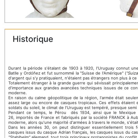
Historique
Durant la période s'étalant de 1903 à 1920, l'Uruguay connut un
Batlle y Ordóñez et fut surnommé la "Suisse de l'Amérique" (
"Suiz
d'argent qui s'y pratiquaient, n'étaient pas étrangers non plus à ce q
Totalement étranger à la grande guerre qui sévissait principaleme
d'importance aux grandes avancées techniques issues de ce conf
moderne.
En raison du calme géopolitique de la région, l'armée était seu
assez large ou encore de casques tropicaux. Ces effets étaient e
soldats du soleil, le climat de l'Uruguay est tempéré, presque semi 
Pendant ce temps, le Pérou dès 1934, ainsi que le Mexique 
26, importés de France et fabriqués par la société FRANCK à Aube
moderne, alors qu'une majorité d'armées à travers le monde, s'étai
Dans les années 30, on peut distinguer essentiellement trois f
casques issus du casque Adrian français, les casques issus du cas
"Stahlhelm"
allemand, tout trois principaux protagonistes du conflit