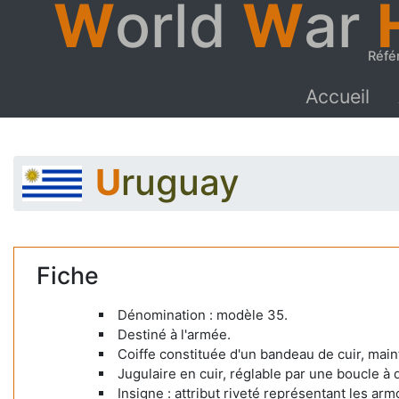
W
orld
W
ar
Réfé
Accueil
Uruguay
Fiche
Dénomination : modèle 35.
Destiné à l'armée.
Coiffe constituée d'un bandeau de cuir, main
Jugulaire en cuir, réglable par une boucle à
Insigne : attribut riveté représentant les arm