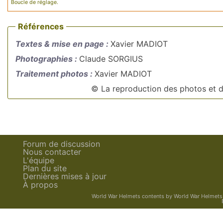
Boucle de réglage.
Références
Textes & mise en page :
Xavier MADIOT
Photographies :
Claude SORGIUS
Traitement photos :
Xavier MADIOT
© La reproduction des photos et do
Forum de discussion
Nous contacter
L'équipe
Plan du site
Dernières mises à jour
À propos
World War Helmets contents
by
World War Helmets