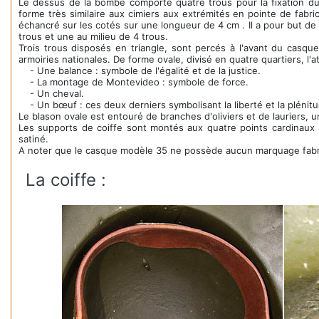
Le dessus de la bombe comporte quatre trous pour la fixation du c
forme très similaire aux cimiers aux extrémités en pointe de fabr
échancré sur les cotés sur une longueur de 4 cm . Il a pour but de
trous et une au milieu de 4 trous.
Trois trous disposés en triangle, sont percés à l'avant du casque p
armoiries nationales. De forme ovale, divisé en quatre quartiers, l'att
- Une balance : symbole de l'égalité et de la justice.
- La montage de Montevideo : symbole de force.
- Un cheval.
- Un bœuf : ces deux derniers symbolisant la liberté et la plénitu
Le blason ovale est entouré de branches d'oliviers et de lauriers, 
Les supports de coiffe sont montés aux quatre points cardinaux à
satiné.
A noter que le casque modèle 35 ne possède aucun marquage fabri
La coiffe :