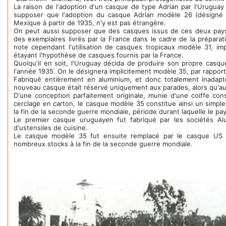
La raison de l'adoption d'un casque de type Adrian par l'Urugua
supposer que l'adoption du casque Adrian modèle 26 (désigné
Mexique à partir de 1935, n'y est pas étrangère.
On peut aussi supposer que des casques issus de ces deux pays
des exemplaires livrés par la France dans le cadre de la prépara
note cependant l'utilisation de casques tropicaux modèle 31, i
étayant l'hypothèse de casques fournis par la France.
Quoiqu'il en soit, l'Uruguay décida de produire son propre casqu
l'année 1935. On le désignera implicitement modèle 35, par rappor
Fabriqué entièrement en aluminium, et donc totalement inadap
nouveau casque était réservé uniquement aux parades, alors qu'au
D'une conception parfaitement originale, munie d'une coiffe co
cerclage en carton, le casque modèle 35 constitue ainsi un simpl
la fin de la seconde guerre mondiale, période durant laquelle le pa
Le premier casque uruguayen fut fabriqué par les sociétés Al
d'ustensiles de cuisine.
Le casque modèle 35 fut ensuite remplacé par le casque US M
nombreux stocks à la fin de la seconde guerre mondiale.