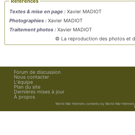
Références
Textes & mise en page :
Xavier MADIOT
Photographies :
Xavier MADIOT
Traitement photos :
Xavier MADIOT
© La reproduction des photos et do
Forum de discussion
Nous contacter
L'équipe
Plan du site
Dernières mises à jour
À propos
World War Helmets contents
by
World War Helmets