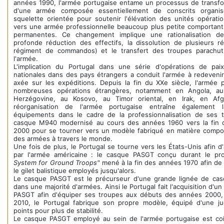
années 1990, l'armée portugaise entame un processus de transfo
d'une armée composée essentiellement de conscrits organ
squelette orientée pour soutenir l'élévation des unités opération
vers une armée professionnelle beaucoup plus petite comportant 
permanentes. Ce changement implique une rationalisation d
profonde réduction des effectifs, la dissolution de plusieurs r
régiment de commandos) et le transfert des troupes parachuti
l'armée.
L'implication du Portugal dans une série d'opérations de pai
nationales dans des pays étrangers a conduit l'armée à redeveni
axée sur les expéditions. Depuis la fin du XXe siècle, l'armée 
nombreuses opérations étrangères, notamment en Angola, a
Herzégovine, au Kosovo, au Timor oriental, en Irak, en Afg
réorganisation de l'armée portugaise entraîne également
équipements dans le cadre de la professionnalisation de ses 
casque M940 modernisé au cours des années 1960 vers la fin
2000 pour se tourner vers un modèle fabriqué en matière composit
des armées à travers le monde.
Une fois de plus, le Portugal se tourne vers les États-Unis afin 
par l'armée américaine : le casque PASGT conçu durant le 
System for Ground Troops"
mené à la fin des années 1970 afin de
le gilet balistique employés jusqu'alors.
Le casque PASGT est le précurseur d'une grande lignée de ca
dans une majorité d'armées. Ainsi le Portugal fait l'acquisition d'
PASGT afin d'équiper ses troupes aux débuts des années 2000,
2010, le Portugal fabrique son propre modèle, équipé d'une ju
points pour plus de stabilité.
Le casque PASGT employé au sein de l'armée portugaise est co