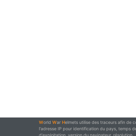
W
orld
W
ar
H
elmets utilise des traceurs afin de
l'adresse IP pour identification du pays, temps d
d'exploitation, version du navigateur, résolution...