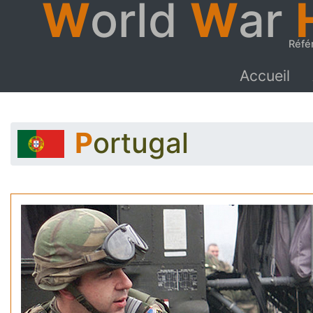
W
orld
W
ar
Réfé
Accueil
Portugal