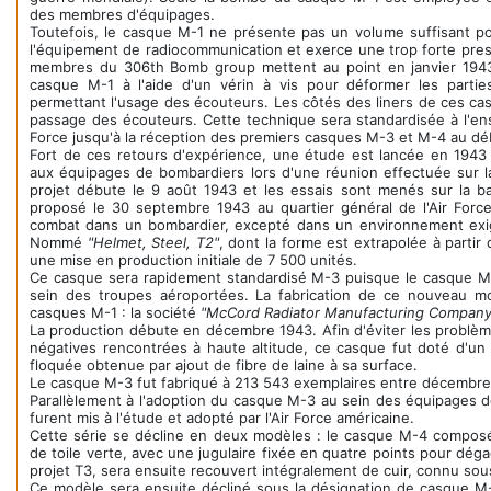
des membres d'équipages.
Toutefois, le casque M-1 ne présente pas un volume suffisant p
l'équipement de radiocommunication et exerce une trop forte press
membres du 306th Bomb group mettent au point en janvier 1943
casque M-1 à l'aide d'un vérin à vis pour déformer les partie
permettant l'usage des écouteurs. Les côtés des liners de ces ca
passage des écouteurs. Cette technique sera standardisée à l'e
Force jusqu'à la réception des premiers casques M-3 et M-4 au dé
Fort de ces retours d'expérience, une étude est lancée en 1943
aux équipages de bombardiers lors d'une réunion effectuée sur l
projet débute le 9 août 1943 et les essais sont menés sur la b
proposé le 30 septembre 1943 au quartier général de l'Air Force
combat dans un bombardier, excepté dans un environnement exig
Nommé
"Helmet, Steel, T2"
, dont la forme est extrapolée à parti
une mise en production initiale de 7 500 unités.
Ce casque sera rapidement standardisé M-3 puisque le casque M-
sein des troupes aéroportées. La fabrication de ce nouveau mod
casques M-1 : la société
"McCord Radiator Manufacturing Company
La production débute en décembre 1943. Afin d'éviter les problè
négatives rencontrées à haute altitude, ce casque fut doté d'un
floquée obtenue par ajout de fibre de laine à sa surface.
Le casque M-3 fut fabriqué à 213 543 exemplaires entre décembre 
Parallèlement à l'adoption du casque M-3 au sein des équipages d
furent mis à l'étude et adopté par l'Air Force américaine.
Cette série se décline en deux modèles : le casque M-4 composé
de toile verte, avec une jugulaire fixée en quatre points pour dé
projet T3, sera ensuite recouvert intégralement de cuir, connu so
Ce modèle sera ensuite décliné sous la désignation de casque M-