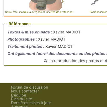
Serre-tête, masque à oxygène et lunettes de protection.
Positionnemen
Références
Textes & mise en page :
Xavier MADIOT
Photographies :
Xavier MADIOT
Traitement photos :
Xavier MADIOT
Ont également fourni des documents ou des photos 
© La reproduction des photos et do
Forum de discussion
Nous contacter
L'équipe
Plan du site
Dernières mises à jour
À propos