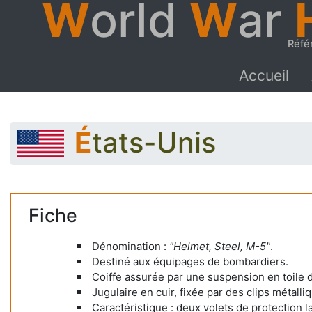
W
orld
W
ar
Réfé
Accueil
États-Unis
Fiche
Dénomination :
"Helmet, Steel, M-5"
.
Destiné aux équipages de bombardiers.
Coiffe assurée par une suspension en toile 
Jugulaire en cuir, fixée par des clips métalli
Caractéristique : deux volets de protection la