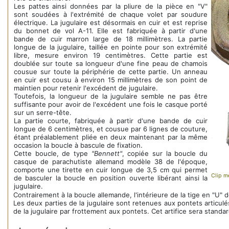
Les pattes ainsi données par la pliure de la pièce en "V"
sont soudées à l'extrémité de chaque volet par soudure
électrique. La jugulaire est désormais en cuir et est reprise
du bonnet de vol A-11. Elle est fabriquée à partir d'une
bande de cuir marron large de 18 millimètres. La partie
longue de la jugulaire, taillée en pointe pour son extrémité
libre, mesure environ 19 centimètres. Cette partie est
doublée sur toute sa longueur d'une fine peau de chamois
cousue sur toute la périphérie de cette partie. Un anneau
en cuir est cousu à environ 15 millimètres de son point de
maintien pour retenir l'excédent de jugulaire.
Toutefois, la longueur de la jugulaire semble ne pas être
suffisante pour avoir de l'excédent une fois le casque porté
sur un serre-tête.
La partie courte, fabriquée à partir d'une bande de cuir
longue de 6 centimètres, et cousue par 6 lignes de couture,
étant préalablement pliée en deux maintenant par la même
occasion la boucle à bascule de fixation.
Cette boucle, de type
"Bennett"
, copiée sur la boucle du
casque de parachutiste allemand modèle 38 de l'époque,
comporte une tirette en cuir longue de 3,5 cm qui permet
Clip m
de basculer la boucle en position ouverte libérant ainsi la
jugulaire.
Contrairement à la boucle allemande, l'intérieure de la tige en "U" 
Les deux parties de la jugulaire sont retenues aux pontets articulés
de la jugulaire par frottement aux pontets. Cet artifice sera standar