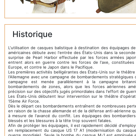
Historique
L'utilisation de casques balistique à destination des équipages 
américaines débute avec l'entrée des États-Unis dans la seconde
surprise de Pearl Harbor effectuée par les forces armées japo
entrent alors en guerre contre les forces de l'axe, constituées p
Europe, et contre le Japon dans le Pacifique.
Les premières activités belligérantes des États-Unis sur le théât
l'Allemagne avec une campagne de bombardements stratégiques d
campagne est menée parallèlement à la campagne britanni
bombardements de zones, alors que les forces aériennes amé
précision sur des objectifs jugés primordiales dans l'effort de guer
Les États-Unis débutent leur intervention sur le théâtre d'opéra
15ème Air Force.
Dès le départ ces bombardements entraînent de nombreuses perte
en raison de la chasse allemande et de la défense anti-aérienne q
à mesure de l'avancé du conflit. Les équipages des bombardiers
blessés et les blessures à la tête trop souvent fatales.
Afin de protéger les équipages, il est rapidement décidé d'employ
en remplacement du casque US 17 A1 (modernisation du casque
guerre mondiale). Seule la bombe du casque M-1 est employée et