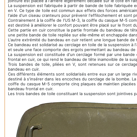
jointure est placée à l'arrière légèrement décalée sur le côté en ra
La suspension est fabriquée à partir de bande de toile fabriquée e
en V. Ce type de toile est commun aux effets des forces américai
l'aide d'un ciseau cranteurs pour prévenir l'effilochement et sont p
Contrairement à la coiffe de l'US M-3, la coiffe du casque M-5 c
est destiné à améliorer le confort pouvant être placé sur le front d
Cette partie en cuir constitue la partie frontale du bandeau de tê
une petite bande de toile repliée sur elle-même et enchappée dan
L'autre extrémité du bandeau en cuir retient une longue bande de to
Ce bandeau est solidarisé au cerclage en toile de la suspension à l
et seule une face comporte des ergots permettant au bandeau de c
La suspension est constituée d'un cerclage formé par une bande de
frontal en cuir, ce qui rend le bandeau de tête inamovible de la su
Trois bandes de toile, pliées en V, sont retenues sur ce cerclag
bandeau en cuir.
Ces différents éléments sont solidarisés entre eux par un large ri
destiné à s'insérer dans les encoches du cerclage de la bombe. La
coiffe du casque M-5 comporte cinq plaques de maintien placées a
bandeau frontal en cuir.
Les trois bandes de toile constituant la suspension sont jointives 