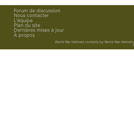
Forum de discussion
Nous contacter
L'équipe
Plan du site
Dernières mises à jour
À propos
World War Helmets contents
by
World War Helmets