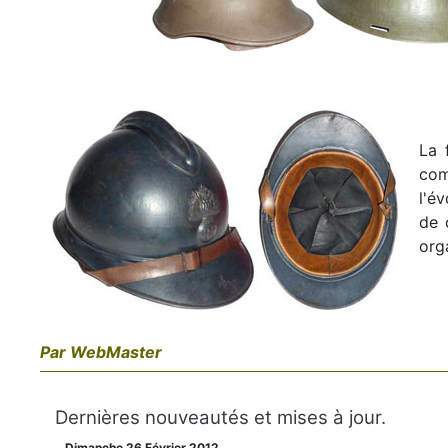
La 
com
l'é
de 
orga
Par WebMaster
Dernières nouveautés et mises à jour.
Dimanche 26 Février 2012